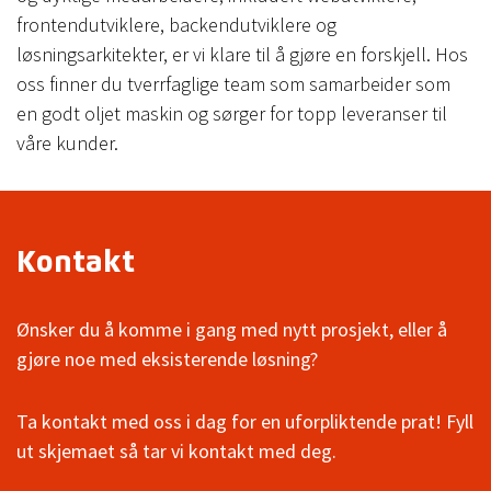
frontendutviklere, backendutviklere og
løsningsarkitekter, er vi klare til å gjøre en forskjell. Hos
oss finner du tverrfaglige team som samarbeider som
en godt oljet maskin og sørger for topp leveranser til
våre kunder.
Kontakt
Ønsker du å komme i gang med nytt prosjekt, eller å
gjøre noe med eksisterende løsning?
Ta kontakt med oss i dag for en uforpliktende prat! Fyll
ut skjemaet så tar vi kontakt med deg.