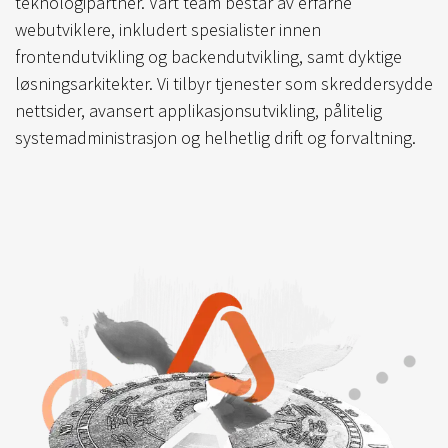
teknologipartner. Vårt team består av erfarne
webutviklere, inkludert spesialister innen
frontendutvikling og backendutvikling, samt dyktige
løsningsarkitekter. Vi tilbyr tjenester som skreddersydde
nettsider, avansert applikasjonsutvikling, pålitelig
systemadministrasjon og helhetlig drift og forvaltning.