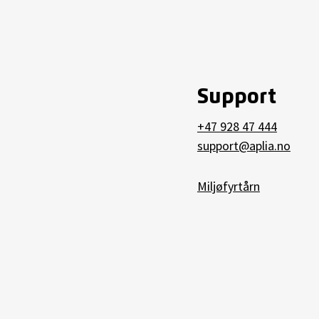
Support
+47 928 47 444
support@aplia.no
Miljøfyrtårn