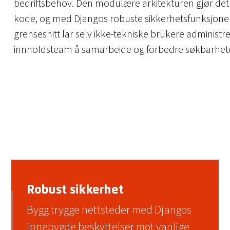
bedriftsbehov. Den modulære arkitekturen gjør det 
kode, og med Djangos robuste sikkerhetsfunksjoner få
grensesnitt lar selv ikke-tekniske brukere administr
innholdsteam å samarbeide og forbedre søkbarhet
Robust sikkerhet
Bygg trygge nettsteder med Djangos
innebygde beskyttelser mot vanlige